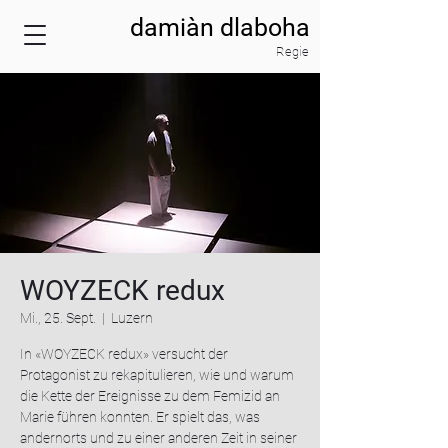
damiàn dlaboha
Regie
WOYZECK redux
Mi., 25. Sept.
  |  
Luzern
In «WOYZECK redux» versucht der
Protagonist zu rekapitulieren, wie und warum
die Kette der Ereignisse zu dem Femizid an
Marie führen konnten. Er spielt das, was
andernorts und zu einer anderen Zeit in seiner